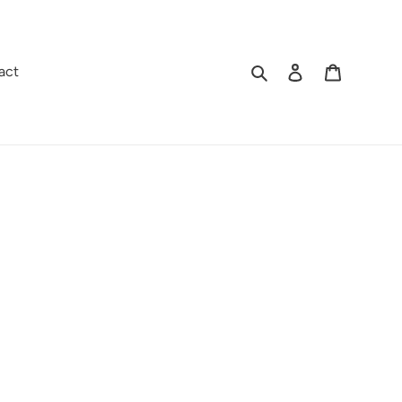
Rechercher
Se connecter
Panier
act