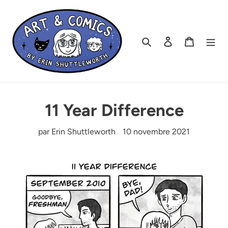
Passer
au
contenu
Rechercher
Se connecter
Panier
11 Year Difference
par Erin Shuttleworth
10 novembre 2021